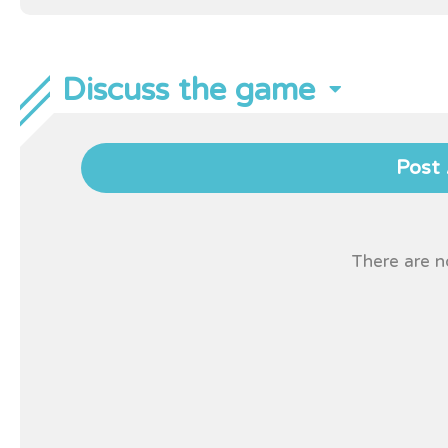
Discuss the game
Post 
There are no