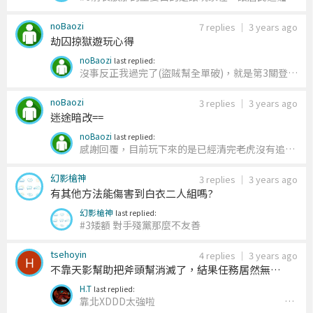
與「手持有弓箭能放燃苗」只能二擇一
要讓居民
noBaozi
逃難 = 玩家要在時限內找到陳芯 = 去拿箭袋必定會
7 replies
｜
3 years ago
劫囚掠獄遊玩心得
來不及
去拿箭袋 = 玩家無法在時限內找到陳芯
=
居民留在部落 = 但會有殺傷力極強的弓箭技能「燃
noBaozi
last replied:
苗」可以用
如果玩家有燃苗能用，居民又都逃難
沒事
反正我過完了(盜賊幫全單破)
，就是第3關登陸
去的話，關卡會顯得太簡單
所以最後才決定將箭袋
方面最左邊能修一下水路，現在設定是拐到左邊而
放在那個位置
noBaozi
非正下(必吃-5)，一但被發現改道要走回頭再吃-
3 replies
｜
3 years ago
迷途暗改==
5，或是使用致盲或帶盾拼被發現水路改道刷新直
接搶灘。
noBaozi
last replied:
感謝回覆，目前玩下來的是已經清完老虎沒有追尾
囉，可是陳芯失去戰意過場跑完就還是會有老虎追
幻影槍神
尾(鏡頭拉去皇家再拉回來那時候看到)QQ，不知道
3 replies
｜
3 years ago
有其他方法能傷害到白衣二人組嗎?
這是隱形老虎還是趁跑過場動畫偷偷跟蹤
幻影槍神
last replied:
#3
矮額 對手殘黨那麼不友善
tsehoyin
4 replies
｜
3 years ago
不靠天影幫助把斧頭幫消滅了，結果任務居然無法
成功
H.T
last replied:
靠北XDDD太強啦