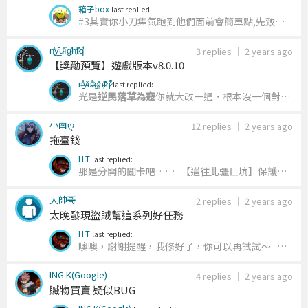
嗎（？
失敗耶..
箱子box
last replied:
#3
其實你小刀集氣跑到他們面前會簡單點,先致盲
他姊,然後快戳妹妹,然後會剩下50左右的血量,然後
n̶͉̽y̵̲̌u̴̾̍ì̶̇g̴̜̎h̵̜̍t̷̎͂q̷͋̽
跑去上面打就好,有背心就穿背心,別貪就好
3 replies
｜
2 years ago
【獎勵預覽】遊戲版本v8.0.10
n̶͉̽y̵̲̌u̴̾̍ì̶̇g̴̜̎h̵̜̍t̷̎͂q̷͋̽
last replied:
光是
逆民落草為寇
你就大改一通，根本沒一個對的
誒 這麼爛的表格還有什麼存在必要
小南ღ
12 replies
｜
2 years ago
拖臺錢
H.T
last replied:
那是分開的關卡吧…… 【邁往北疆巨坑】保護要
人 【進退維谷】暗室 【盜採晶脈】技能配對怪物
大帥哥
【撤離北鄙礦場】無傷潛行 每個關卡都只有一個
2 replies
｜
2 years ago
太晚發現盜賊幫這系列好任務
條件…算很easy了吧……
哪個人會喪心病狂到 在
一個關卡內同時塞入「保護要人+暗室+技能配對怪
H.T
last replied:
物+無傷潛行」四種條件的
噢噢，謝謝提醒，我修好了，你可以再試試～ 修
好的版本是8.8.3版
ING K(Google)
4 replies
｜
2 years ago
贓物買賣 疑似BUG