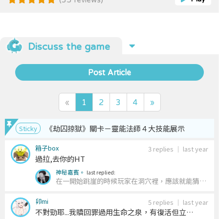
點擊右上方「版本8.12.37→讀我檔案」以閱讀盜賊技
能、角色等介紹。
Discuss the game
Post Article
«
1
2
3
4
»
《劫囚掠獄》關卡－靈能法師４大技能展示
Sticky
箱子box
3 replies
｜
last year
過拉,去你的HT
神秘嘉賓。
last replied:
在一開始跳崖的時候玩家在洞穴裡，應該就能猜測
右邊相對位置也有一個洞穴了，我自己應該是都會
卯mi
試試看，至於路線其實我覺得挺單純的啊，除了開
5 replies
｜
last year
不對勁耶...我贖回罪過用生命之泉，有復活但立刻
場有殭屍跟隱形骨頭那邊，路線不是都單一條而已