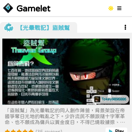
Gamelet
【光暈戰記】盜賊幫
Tokey9896886
「盜賊幫」為光暈戰記的同人創作陣營，背景架設在帝
國爭奪日光地的戰亂之下。少許流民不願跟隨十字軍革
命、也不願成為傭兵以賞金度日，不得已燒殺擄掠、偷
拐搶騙淪為盜賊。為光暈戰記首個屬於反派的陣營。 請
Play
(35 reviews)