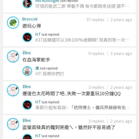
ING K(Google)
last replied:
可惜的是武二郎 學藝不精 每次都跑來送頭 還不如
二郎這角色拿掉比較好 還好 我有誤打誤撞通關了
Broccoli
失敗了三十次以上才過
37 replies
｜
2 years ago
遊玩心得
H.T
last replied:
#37
這關還可以3命100%過關哦? 我真的第一次聽
到.... 2的部分點不著是因為火焰沒辦法燃燒在水
卯mi
上面，很簡單的原理 5的那棵樹可以重複利用，一
9 replies
｜
2 years ago
在血海掌舵手
直燒一直爽 6跟8的部分我倒是拿它燒過很多人，
雷池放著，敵人走過去就會停頓一下，然後被點燃
誰
last replied:
HT:我帶你們打
卯mi
3 replies
｜
2 years ago
遷徙也太花時間了吧...失敗一次要重玩10分鐘QQ
H.T
last replied:
章節介紹有寫說~
「杭特博士，傭兵界赫赫有名的
寶物獵人，據傳該人精通地理學及亂史記，凡啟航
卯mi
必尋得秘寶
而歸」
所以如果你在與他爭奪秘寶的
3 replies
｜
2 years ago
盜獵首級真的難到哭邀ㄟ，雖然好不容易過了
途中，把他殺掉的話 以後就沒有機會再靠他找到如
此大量的秘寶了 於是第二關史派羅在駛船離開
H.T
last replied: