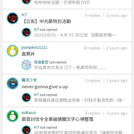
時，也才和你說「不要殺雞取卵」～
哈哈哈哈沒錯，也很有毅力XD
H.T
4 replies
｜
2 years ago
【公告】中元節特別活動
H.T
last replied:
2023/09/01－A.M. 01:30公告 活動結束囉～
pumpkin11111
10 replies
｜
2 years ago
直葬井
夜語星空
last replied:
你這黑市交易太刀了
，老婆阿阿阿...........
魔法少女
2 replies
｜
3 years ago
never gonna give u up
H.T
last replied:
那個傭兵是在開吸血術後，村姑才看見他的（接著
冒出驚嘆號） 你只要在販子看見你之前（冒出驚
noBaozi
嘆號之前）開技能去找他就行
6 replies
｜
3 years ago
匪首討伐令全單破通關文字心得整理
H.T
last replied:
#6
箭袋放那的主要目的是讓玩家在「讓居民逃難」