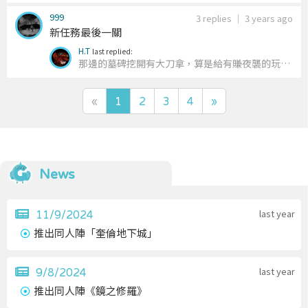
你這樣讓我
999
很想加個劇情在影薇集氣的過程，如果玩家不幫忙
3 replies
｜
3 years ago
新任務最後一關
引怪反而去打最左邊那頭，就會出生一隻斧頭幫嘍
囉把人質妹妹殺掉
H.T
last replied:
那邊的墓碑挖開有大刀拿，算是給有賺夜襲的玩家
所設的Bonus～
«
1
2
3
4
»
News
last year
11/9/2024
推出同人陣「奎倫地下城」
last year
9/8/2024
推出同人陣《鏡之修羅》