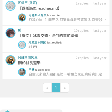
河魨王 (冬眠)
2 replies
｜
last year
【遊戲版型 readme.md】
阿薩斯研究員
last replied:
狼殺心法 1. 蘭死 2. 阿猜是焊跳預言家 3. 沒查殺就
出最多話的
蘭
10 replies
｜
last year
【廢文】冰雪交鋒．決鬥的事前準備
河魨王 (冬眠)
last replied:
#1
阿薩斯研究員
2 replies
｜
last year
關於村長選舉
阿猜
last replied:
自古以來狼人殺都是第一輪預言家起跳給資訊定局
真預第一輪跳為好人清視野排坑 狼人焊跳壓榨真預
的空間全是操作跟博弈 我覺得沒什麼問題 首輪真
«
1
»
假預言家跳起來考驗玩家的分析和站邊能力 也不一
定說好人一定要站對邊 即使第一輪站錯邊後續也
可以通過發言重回軌道 所以我認為並無‘’只能將
錯就錯相信他‘’一說 根據正常情況 預言家拿到
警徽後存活並查驗次數平均值為2次 預言家能正兩