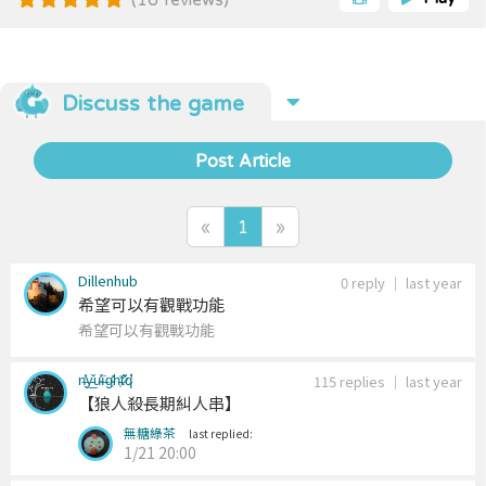
the "Villager Camp". For detailed game
instructions, please refer to the "README" file.
Discuss the game
Post Article
«
1
»
Dillenhub
0 reply
｜
last year
希望可以有觀戰功能
希望可以有觀戰功能
n̶͉̽y̵̲̌u̴̾̍ì̶̇g̴̜̎h̵̜̍t̷̎͂q̷͋̽
115 replies
｜
last year
【狼人殺長期糾人串】
無糖綠茶⠀
last replied:
1/21 20:00