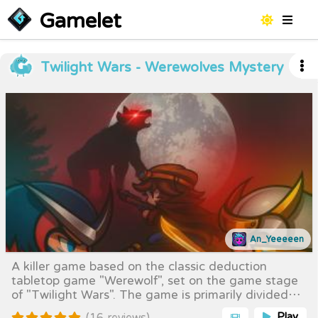
Gamelet
Twilight Wars - Werewolves Mystery
An_Yeeeeen
A killer game based on the classic deduction
tabletop game "Werewolf", set on the game stage
of "Twilight Wars". The game is primarily divided
into two major factions: the "Werewolf Camp" and
Play
(16 reviews)