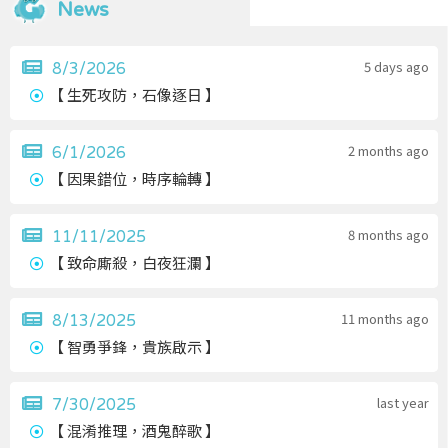
News
個視野 然後根據刀口和神職跳身份給的資訊 好人
要盤的東西也沒有很多 光暈版的魔改上警能給予
預言家一回合存活容錯 相對地對好人的發言層和邏
5 days ago
8/3/2026
輯層要求不是很高 至於上面提到的狼人焊跳比真
【 生死攻防，石像逐日 】
預容易的理論也是屬於發言層，也只能靠玩家多練
練發言和思考分析 我覺得與機制無關 說到底狼人
殺也是一款發言推理遊戲 不能說只依靠預言家給資
2 months ago
6/1/2026
訊 好人跟票就能贏的遊戲 我個人觀點：不排斥玩
【 因果錯位，時序輪轉 】
法多樣性，但當普遍公認首輪跳預言家是主流玩法
的時候，作為好人不想被排進坑那就應該去跟隨
8 months ago
11/11/2025
【 致命廝殺，白夜狂瀾 】
11 months ago
8/13/2025
【 智勇爭鋒，貴族啟示 】
last year
7/30/2025
【 混淆推理，酒鬼醉歌 】