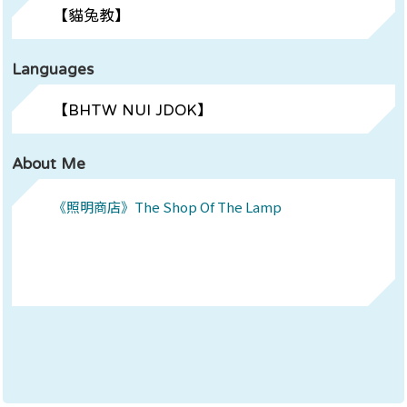
【貓兔教】
Languages
【BHTW NUI JDOK】
About Me
《照明商店》The Shop Of The Lamp