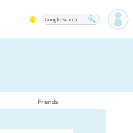
Friends