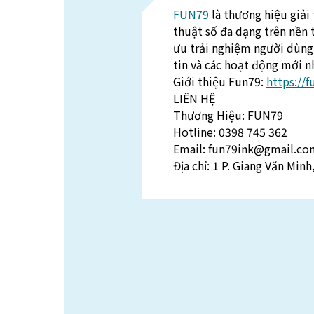
FUN79
là thương hiệu giải 
thuật số đa dạng trên nền 
ưu trải nghiệm người dùng.
tin và các hoạt động mới 
Giới thiệu Fun79:
https://f
LIÊN HỆ
Thương Hiệu: FUN79
Hotline: 0398 745 362
Email: fun79ink@gmail.co
Địa chỉ: 1 P. Giang Văn Mi