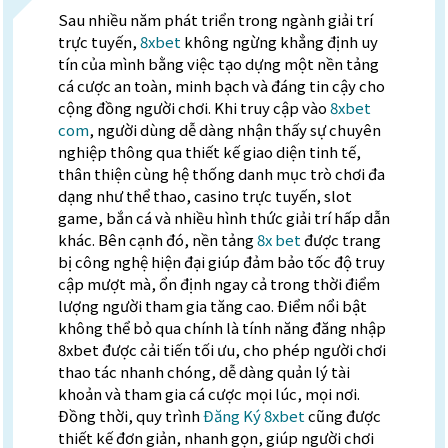
Sau nhiều năm phát triển trong ngành giải trí
trực tuyến,
8xbet
không ngừng khẳng định uy
tín của mình bằng việc tạo dựng một nền tảng
cá cược an toàn, minh bạch và đáng tin cậy cho
cộng đồng người chơi. Khi truy cập vào
8xbet
com
, người dùng dễ dàng nhận thấy sự chuyên
nghiệp thông qua thiết kế giao diện tinh tế,
thân thiện cùng hệ thống danh mục trò chơi đa
dạng như thể thao, casino trực tuyến, slot
game, bắn cá và nhiều hình thức giải trí hấp dẫn
khác. Bên cạnh đó, nền tảng
8x bet
được trang
bị công nghệ hiện đại giúp đảm bảo tốc độ truy
cập mượt mà, ổn định ngay cả trong thời điểm
lượng người tham gia tăng cao. Điểm nổi bật
không thể bỏ qua chính là tính năng đăng nhập
8xbet được cải tiến tối ưu, cho phép người chơi
thao tác nhanh chóng, dễ dàng quản lý tài
khoản và tham gia cá cược mọi lúc, mọi nơi.
Đồng thời, quy trình
Đăng Ký 8xbet
cũng được
thiết kế đơn giản, nhanh gọn, giúp người chơi