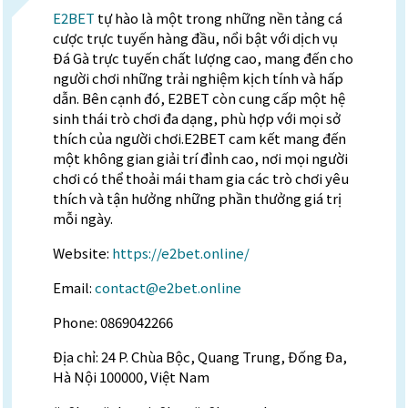
E2BET
tự hào là một trong những nền tảng cá
cược trực tuyến hàng đầu, nổi bật với dịch vụ
Đá Gà trực tuyến chất lượng cao, mang đến cho
người chơi những trải nghiệm kịch tính và hấp
dẫn. Bên cạnh đó, E2BET còn cung cấp một hệ
sinh thái trò chơi đa dạng, phù hợp với mọi sở
thích của người chơi.E2BET cam kết mang đến
một không gian giải trí đỉnh cao, nơi mọi người
chơi có thể thoải mái tham gia các trò chơi yêu
thích và tận hưởng những phần thưởng giá trị
mỗi ngày.
Website:
https://e2bet.online/
Email:
contact@e2bet.online
Phone: 0869042266
Địa chỉ: 24 P. Chùa Bộc, Quang Trung, Đống Đa,
Hà Nội 100000, Việt Nam