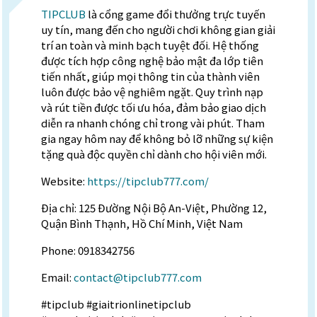
TIPCLUB
là cổng game đổi thưởng trực tuyến
uy tín, mang đến cho người chơi không gian giải
trí an toàn và minh bạch tuyệt đối. Hệ thống
được tích hợp công nghệ bảo mật đa lớp tiên
tiến nhất, giúp mọi thông tin của thành viên
luôn được bảo vệ nghiêm ngặt. Quy trình nạp
và rút tiền được tối ưu hóa, đảm bảo giao dịch
diễn ra nhanh chóng chỉ trong vài phút. Tham
gia ngay hôm nay để không bỏ lỡ những sự kiện
tặng quà độc quyền chỉ dành cho hội viên mới.
Website:
https://tipclub777.com/
Địa chỉ: 125 Đường Nội Bộ An-Việt, Phường 12,
Quận Bình Thạnh, Hồ Chí Minh, Việt Nam
Phone: 0918342756
Email:
contact@tipclub777.com
#tipclub #giaitrionlinetipclub